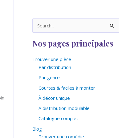
R
e
Nos pages principales
c
h
Trouver une pièce
e
Par distribution
r
Par genre
c
h
Courtes & faciles à monter
e
oin
À décor unique
r
À distribution modulable
Catalogue complet
:
Blog
Trouver une comédie