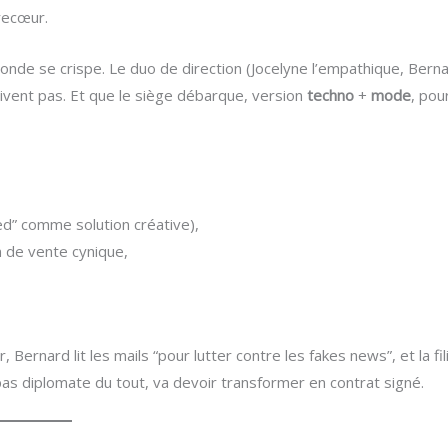
recœur.
monde se crispe. Le duo de direction (Jocelyne l’empathique, Bern
 suivent pas. Et que le siège débarque, version
techno
+
mode
, pou
ed” comme solution créative),
n de vente cynique,
Bernard lit les mails “pour lutter contre les fakes news”, et la fil
pas diplomate du tout, va devoir transformer en contrat signé.