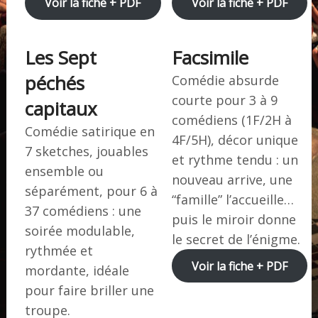
Voir la fiche + PDF
Voir la fiche + PDF
Les Sept
Facsimile
péchés
Comédie absurde
courte pour 3 à 9
capitaux
comédiens (1F/2H à
Comédie satirique en
4F/5H), décor unique
7 sketches, jouables
et rythme tendu : un
ensemble ou
nouveau arrive, une
séparément, pour 6 à
“famille” l’accueille…
37 comédiens : une
puis le miroir donne
soirée modulable,
le secret de l’énigme.
rythmée et
Voir la fiche + PDF
mordante, idéale
pour faire briller une
troupe.