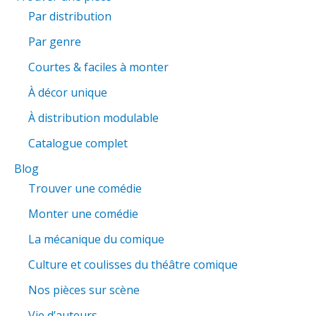
e
Par distribution
r
Par genre
c
Courtes & faciles à monter
h
e
À décor unique
r
À distribution modulable
Catalogue complet
:
Blog
Trouver une comédie
Monter une comédie
La mécanique du comique
Culture et coulisses du théâtre comique
Nos pièces sur scène
Vie d’auteurs