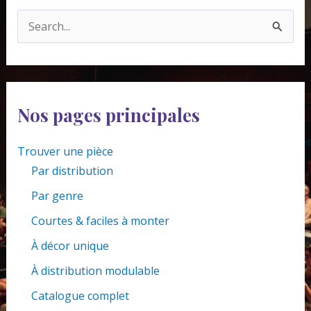
R
e
c
h
e
Nos pages principales
r
Trouver une pièce
c
Par distribution
h
Par genre
e
r
Courtes & faciles à monter
À décor unique
:
À distribution modulable
Catalogue complet