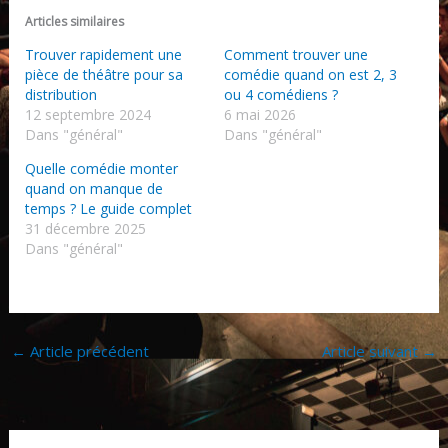
Articles similaires
Trouver rapidement une
Comment trouver une
pièce de théâtre pour sa
comédie quand on est 2, 3
distribution
ou 4 comédiens ?
12 septembre 2024
6 mai 2026
Dans "général"
Dans "général"
Quelle comédie monter
quand on manque de
temps ? Le guide complet
31 décembre 2025
Dans "général"
←
Article précédent
Article suivant
→